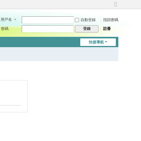
切
換
用戶名
自動登錄
找回密碼
到
寬
密碼
註冊
登錄
版
快捷導航