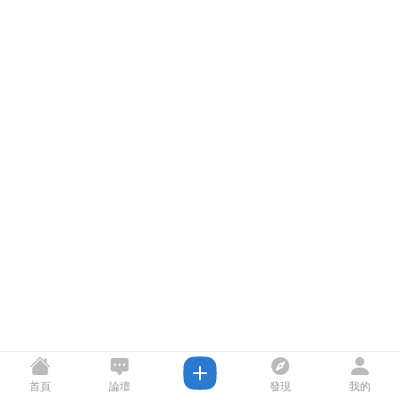
首頁
論壇
發現
我的