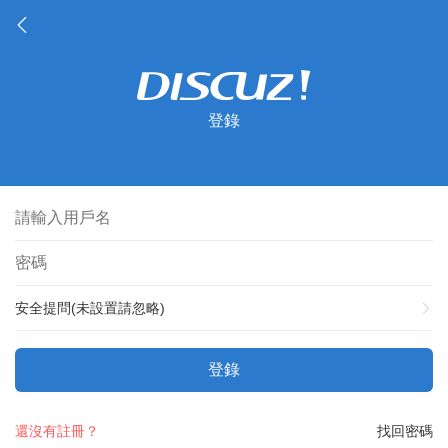
登錄
安全提問(未設置請忽略)
登錄
還沒有註冊？
找回密碼