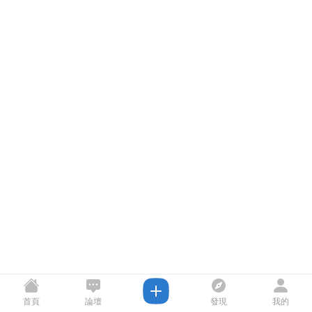
首頁
論壇
發現
我的