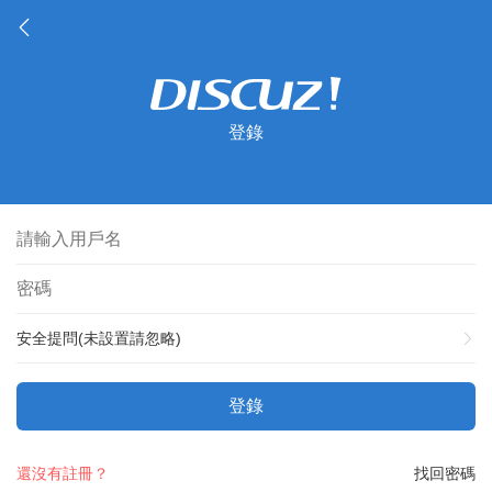
登錄
安全提問(未設置請忽略)
登錄
還沒有註冊？
找回密碼