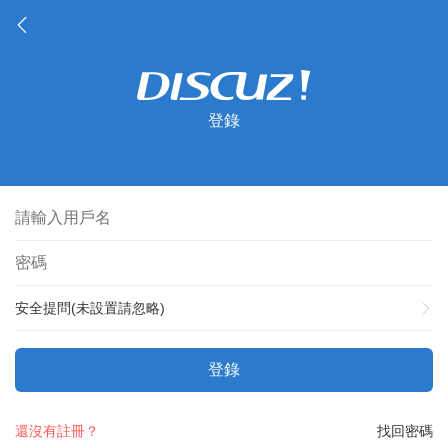
登錄
安全提問(未設置請忽略)
登錄
還沒有註冊？
找回密碼