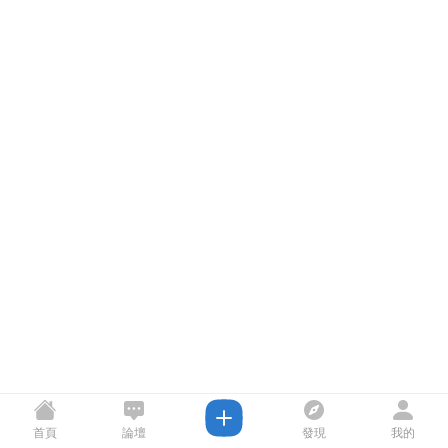
首頁
論壇
發現
我的