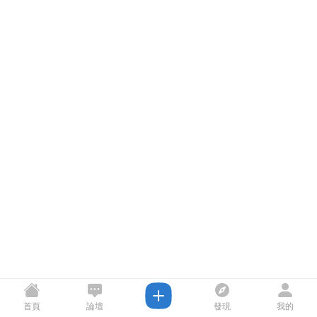
首頁
論壇
發現
我的