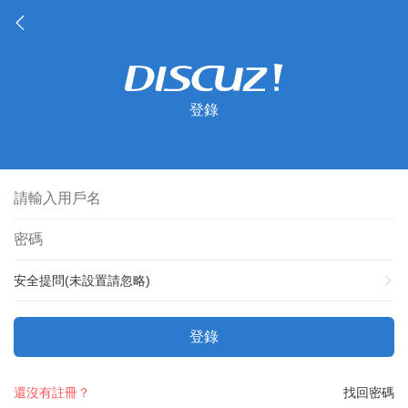
登錄
安全提問(未設置請忽略)
登錄
還沒有註冊？
找回密碼