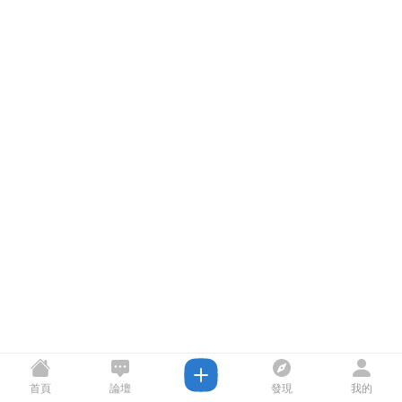
首頁
論壇
發現
我的