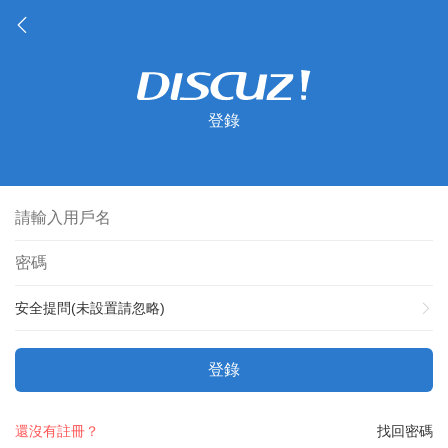
登錄
安全提問(未設置請忽略)
登錄
還沒有註冊？
找回密碼