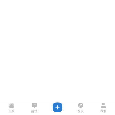
首頁
論壇
發現
我的