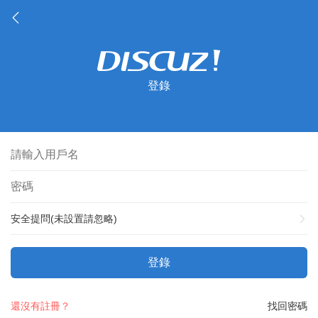
登錄
安全提問(未設置請忽略)
登錄
還沒有註冊？
找回密碼