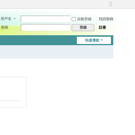
切
換
用戶名
自動登錄
找回密碼
到
寬
密碼
註冊
登錄
版
快捷導航