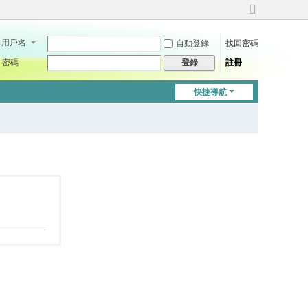
切
換
用戶名
自動登錄
找回密碼
到
寬
密碼
註冊
登錄
版
快捷導航