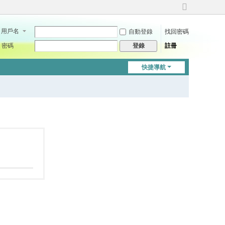
切
換
用戶名
自動登錄
找回密碼
到
寬
密碼
註冊
登錄
版
快捷導航