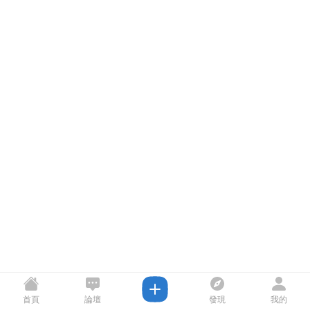
首頁
論壇
發現
我的