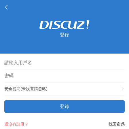
登錄
安全提問(未設置請忽略)
登錄
還沒有註冊？
找回密碼