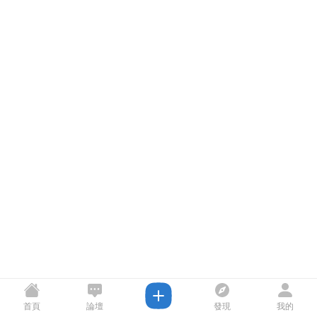
首頁
論壇
發現
我的