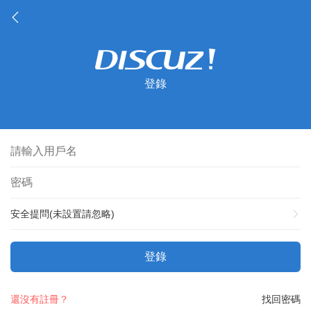
登錄
安全提問(未設置請忽略)
登錄
還沒有註冊？
找回密碼