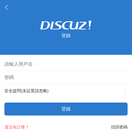
登錄
安全提問(未設置請忽略)
登錄
還沒有註冊？
找回密碼