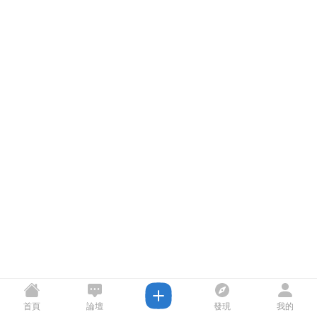
首頁
論壇
發現
我的