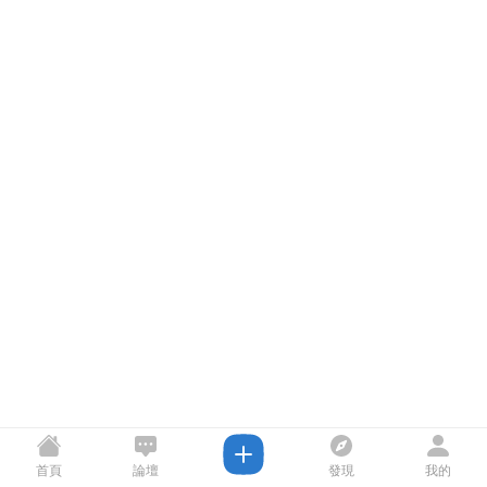
首頁
論壇
發現
我的