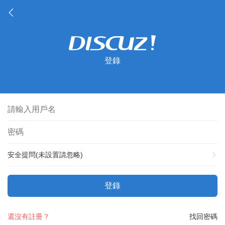
登錄
安全提問(未設置請忽略)
登錄
還沒有註冊？
找回密碼