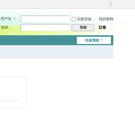
切
換
用戶名
自動登錄
找回密碼
到
寬
密碼
註冊
登錄
版
快捷導航