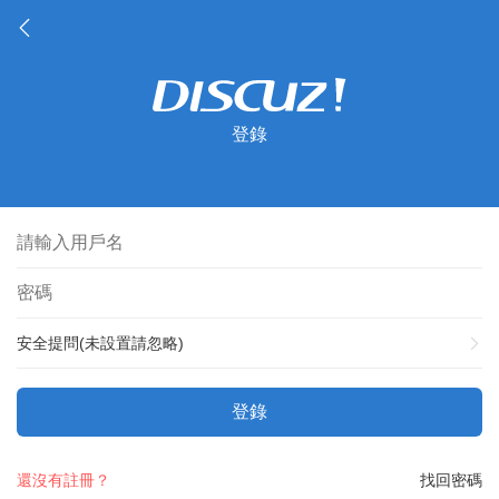
登錄
安全提問(未設置請忽略)
登錄
還沒有註冊？
找回密碼