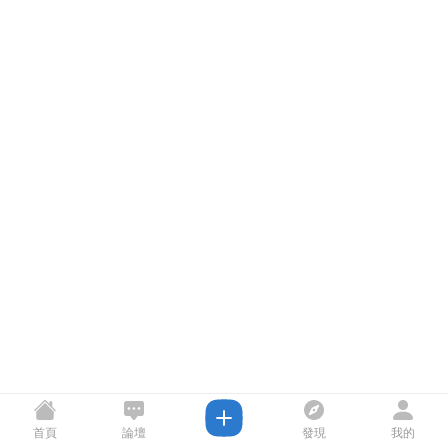
首頁
論壇
發現
我的