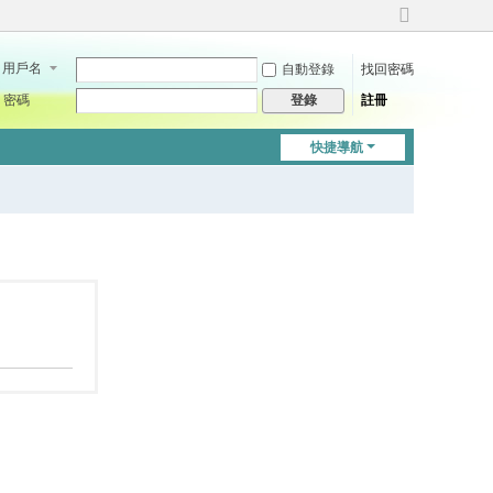
切
換
用戶名
自動登錄
找回密碼
到
寬
密碼
註冊
登錄
版
快捷導航