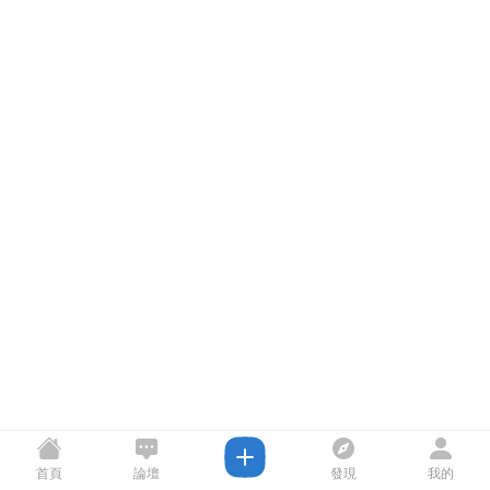
首頁
論壇
發現
我的