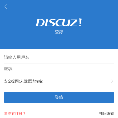
登錄
安全提問(未設置請忽略)
登錄
還沒有註冊？
找回密碼