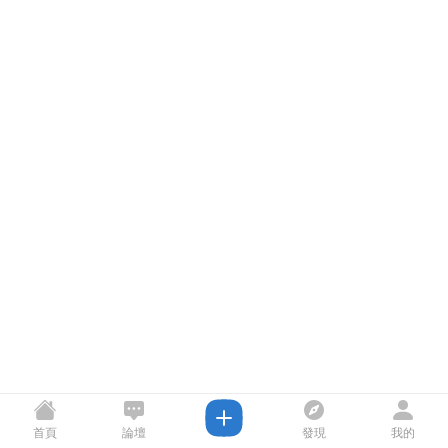
首頁
論壇
發現
我的