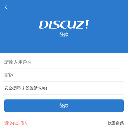
登錄
安全提問(未設置請忽略)
登錄
還沒有註冊？
找回密碼