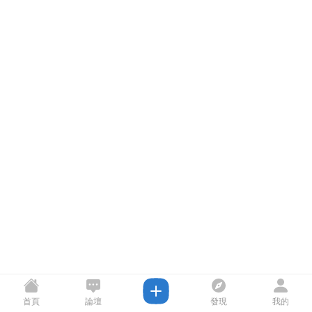
首頁
論壇
發現
我的