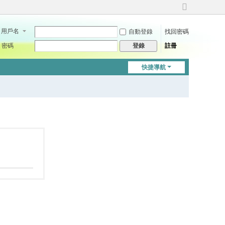
切
換
用戶名
自動登錄
找回密碼
到
寬
密碼
註冊
登錄
版
快捷導航