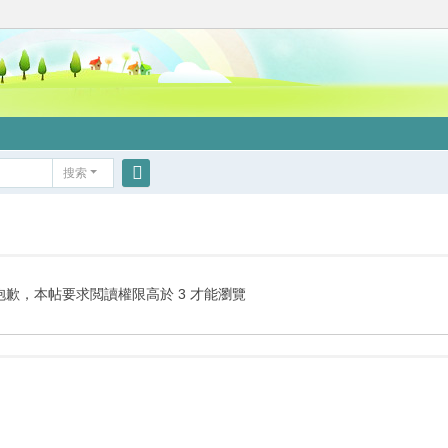
搜索
搜
索
抱歉，本帖要求閲讀權限高於 3 才能瀏覽