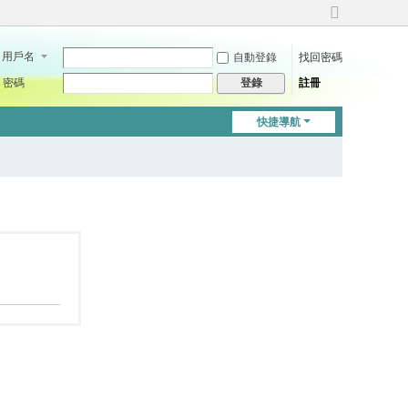
切
換
用戶名
自動登錄
找回密碼
到
寬
密碼
註冊
登錄
版
快捷導航