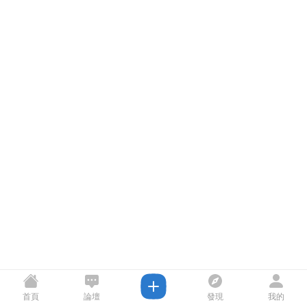
首頁
論壇
發現
我的