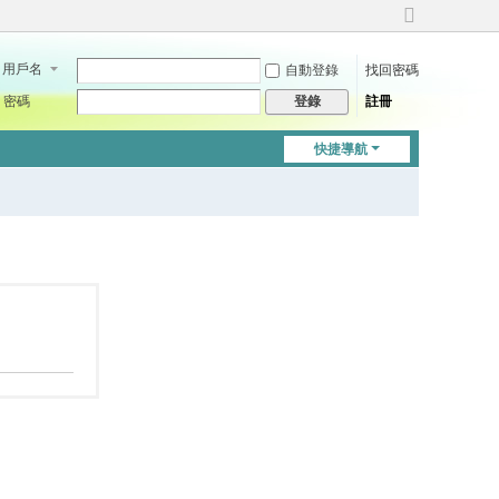
切
換
用戶名
自動登錄
找回密碼
到
寬
密碼
註冊
登錄
版
快捷導航