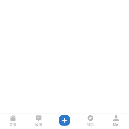
首頁
論壇
發現
我的