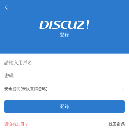
登錄
安全提問(未設置請忽略)
登錄
還沒有註冊？
找回密碼