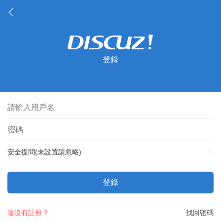
登錄
安全提問(未設置請忽略)
登錄
還沒有註冊？
找回密碼