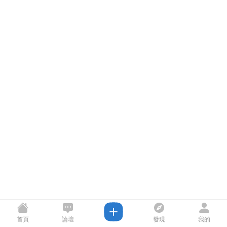
首頁
論壇
發現
我的