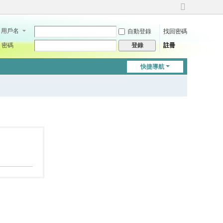
切
換
用戶名
自動登錄
找回密碼
到
寬
密碼
註冊
登錄
版
快捷導航