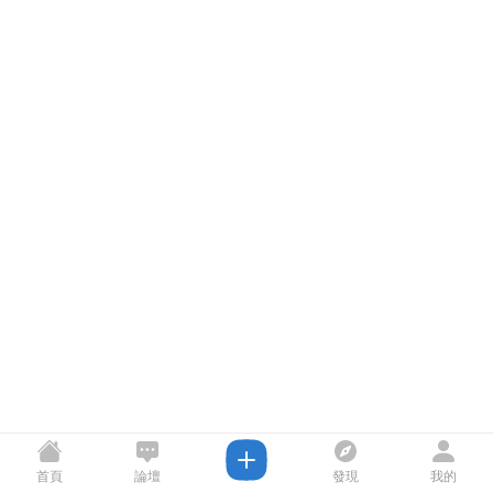
首頁
論壇
發現
我的