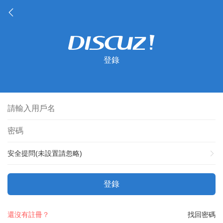
登錄
安全提問(未設置請忽略)
登錄
還沒有註冊？
找回密碼