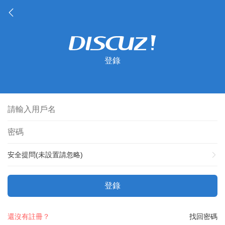
登錄
安全提問(未設置請忽略)
登錄
還沒有註冊？
找回密碼