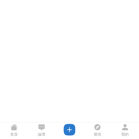
首頁
論壇
發現
我的