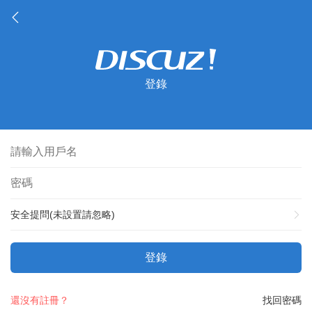
登錄
安全提問(未設置請忽略)
登錄
還沒有註冊？
找回密碼