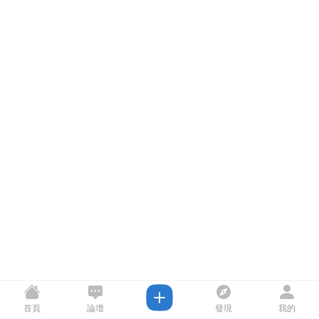
首頁
論壇
發現
我的