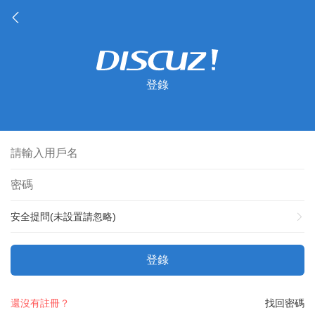
登錄
安全提問(未設置請忽略)
登錄
還沒有註冊？
找回密碼