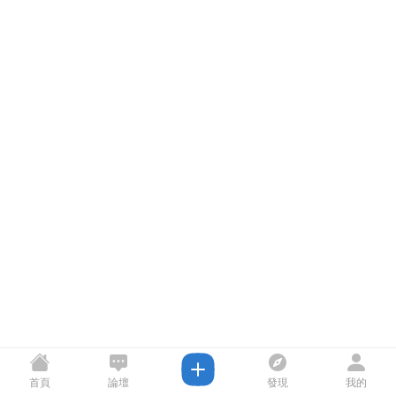
首頁
論壇
發現
我的