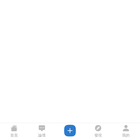
首頁
論壇
發現
我的