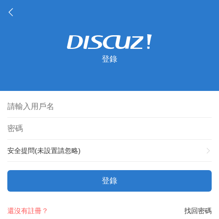
登錄
安全提問(未設置請忽略)
登錄
還沒有註冊？
找回密碼