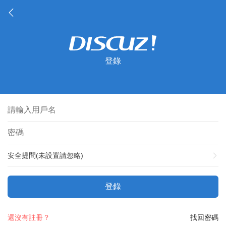
登錄
安全提問(未設置請忽略)
登錄
還沒有註冊？
找回密碼