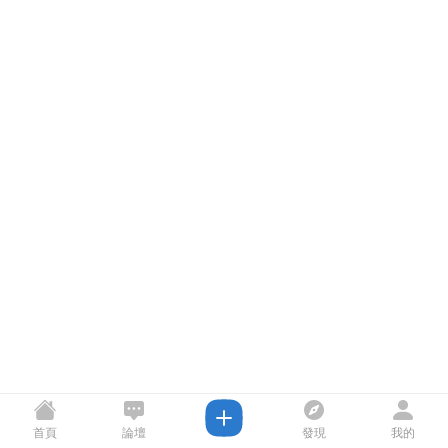
首頁
論壇
發現
我的