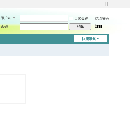
切
換
用戶名
自動登錄
找回密碼
到
寬
密碼
註冊
登錄
版
快捷導航