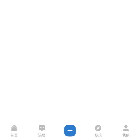
首頁
論壇
發現
我的