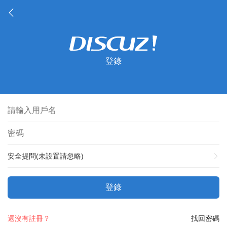
登錄
安全提問(未設置請忽略)
登錄
還沒有註冊？
找回密碼