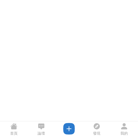
首頁
論壇
發現
我的