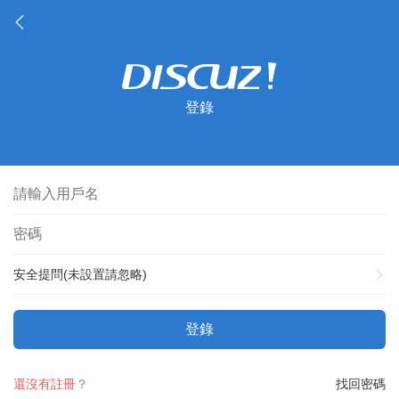
登錄
安全提問(未設置請忽略)
登錄
還沒有註冊？
找回密碼