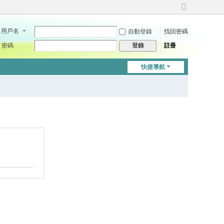
切
換
用戶名
自動登錄
找回密碼
到
寬
密碼
註冊
登錄
版
快捷導航