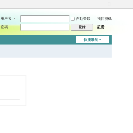
切
換
用戶名
自動登錄
找回密碼
到
寬
密碼
註冊
登錄
版
快捷導航