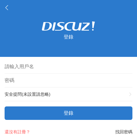
登錄
安全提問(未設置請忽略)
登錄
還沒有註冊？
找回密碼