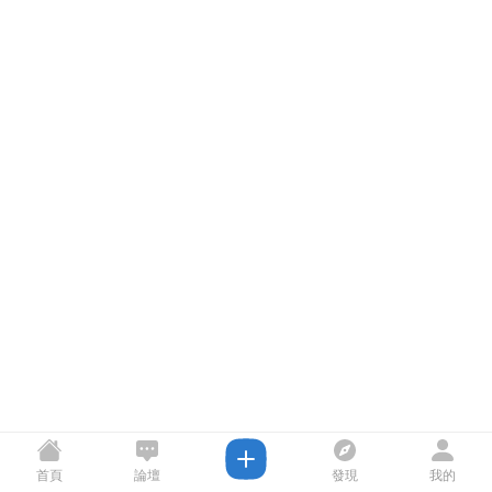
首頁
論壇
發現
我的