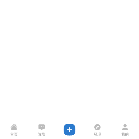
首頁
論壇
發現
我的