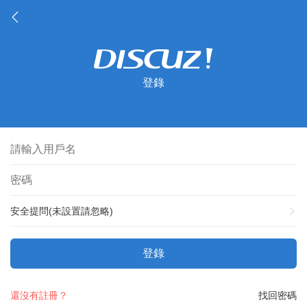
登錄
安全提問(未設置請忽略)
登錄
還沒有註冊？
找回密碼