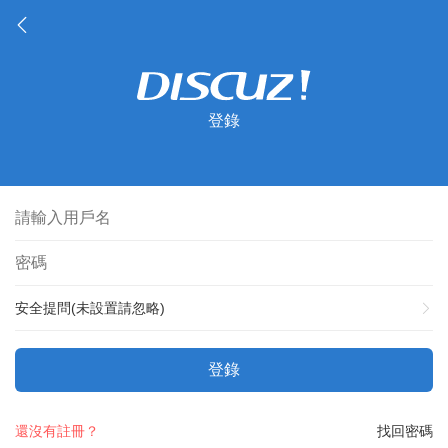
登錄
安全提問(未設置請忽略)
登錄
還沒有註冊？
找回密碼