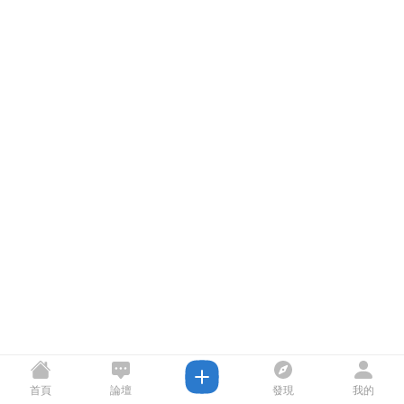
首頁
論壇
發現
我的