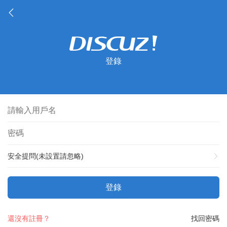
登錄
安全提問(未設置請忽略)
登錄
還沒有註冊？
找回密碼