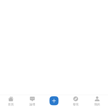
首頁
論壇
發現
我的