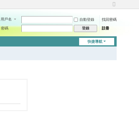
切
換
用戶名
自動登錄
找回密碼
到
寬
密碼
註冊
登錄
版
快捷導航