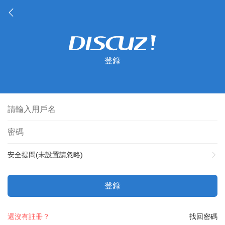
登錄
安全提問(未設置請忽略)
登錄
還沒有註冊？
找回密碼