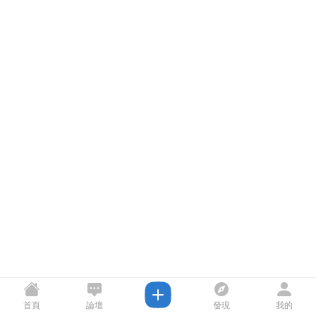
首頁
論壇
發現
我的