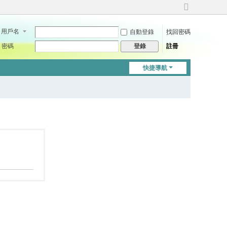
切
換
用戶名
自動登錄
找回密碼
到
寬
密碼
註冊
登錄
版
快捷導航