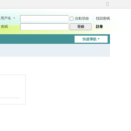
切
換
用戶名
自動登錄
找回密碼
到
寬
密碼
註冊
登錄
版
快捷導航