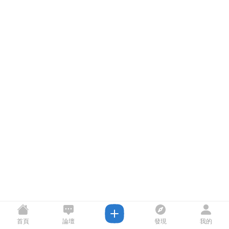
首頁
論壇
發現
我的