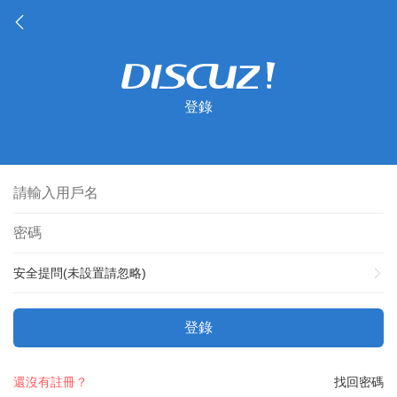
登錄
安全提問(未設置請忽略)
登錄
還沒有註冊？
找回密碼