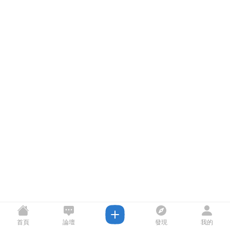
首頁
論壇
發現
我的