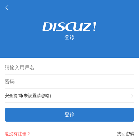
登錄
安全提問(未設置請忽略)
登錄
還沒有註冊？
找回密碼