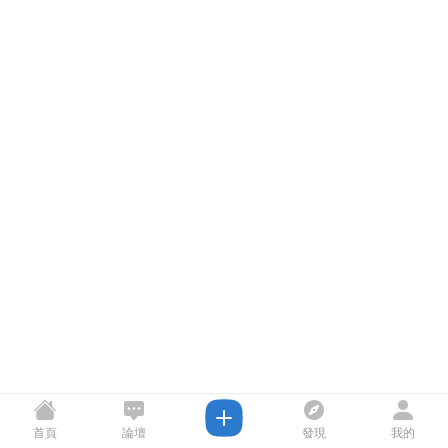
首頁
論壇
發現
我的