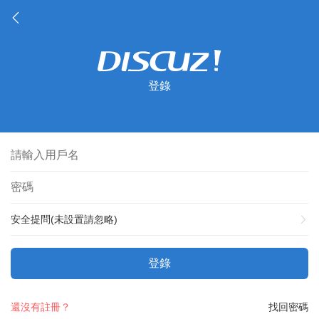
登錄
安全提問(未設置請忽略)
登錄
還沒有註冊？
找回密碼