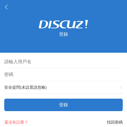
登錄
安全提問(未設置請忽略)
登錄
還沒有註冊？
找回密碼