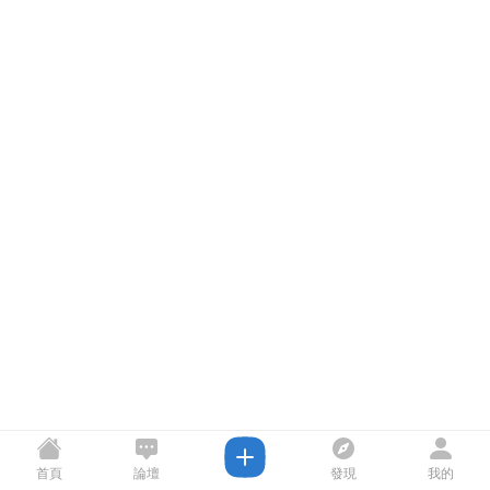
首頁
論壇
發現
我的